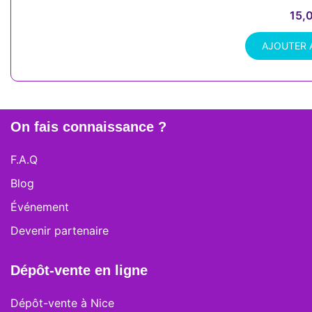
15,
AJOUTER 
On fais connaissance ?
F.A.Q
Blog
Événement
Devenir partenaire
Dépôt-vente en ligne
Dépôt-vente à Nice