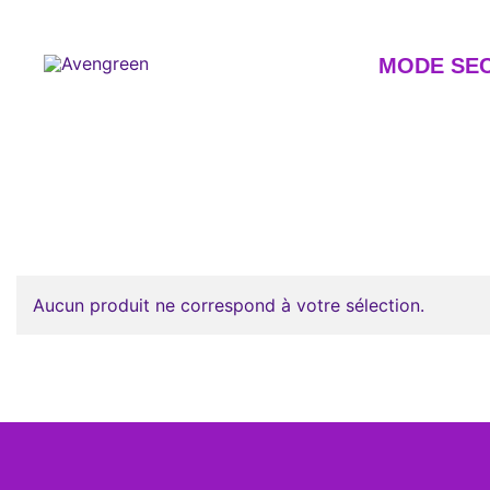
Skip
to
content
MODE SE
Dépôt-vente en ligne 100% féminin – Mode seconde m
Avengreen
Aucun produit ne correspond à votre sélection.