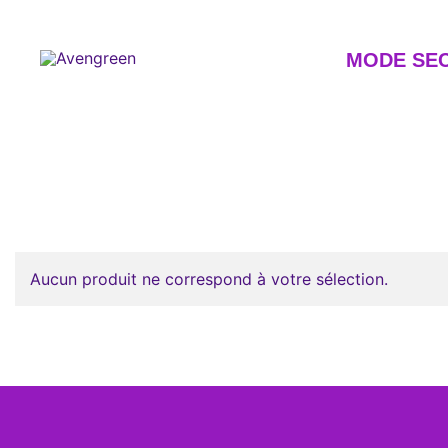
Skip
to
content
MODE SE
Dépôt-vente en ligne 100% féminin – Mode seconde m
Avengreen
Aucun produit ne correspond à votre sélection.