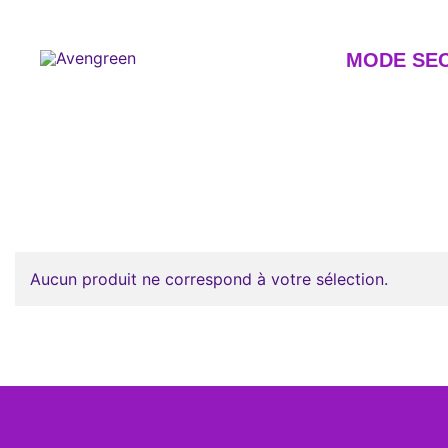
Skip
to
content
MODE SE
Dépôt-vente en ligne 100% féminin – Mode seconde m
Avengreen
Aucun produit ne correspond à votre sélection.