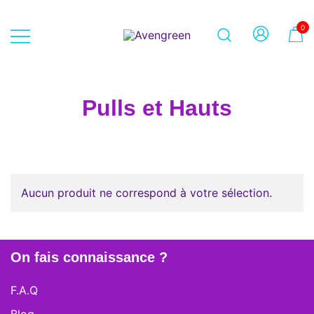
Skip
to
0
content
Dépôt-vente en ligne 100% féminin
Avengreen
– Mode seconde main et beauté
éthique
Pulls et Hauts
Aucun produit ne correspond à votre sélection.
On fais connaissance ?
F.A.Q