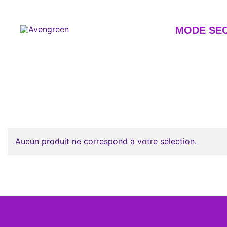
Skip
to
content
MODE SE
Dépôt-vente en ligne 100% féminin – Mode seconde m
Avengreen
Aucun produit ne correspond à votre sélection.