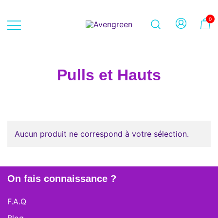
Skip
to
0
content
Dépôt-vente en ligne 100% féminin
Avengreen
– Mode seconde main et beauté
éthique
Pulls et Hauts
Aucun produit ne correspond à votre sélection.
On fais connaissance ?
F.A.Q