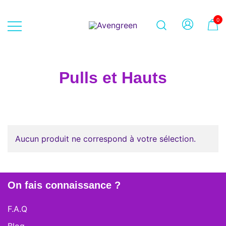
Skip
to
0
content
Dépôt-vente en ligne 100% féminin
Avengreen
– Mode seconde main et beauté
éthique
Pulls et Hauts
Aucun produit ne correspond à votre sélection.
On fais connaissance ?
F.A.Q