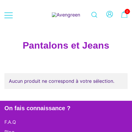
Skip
to
0
content
Dépôt-vente en ligne 100% féminin
Avengreen
– Mode seconde main et beauté
éthique
Pantalons et Jeans
Aucun produit ne correspond à votre sélection.
On fais connaissance ?
F.A.Q