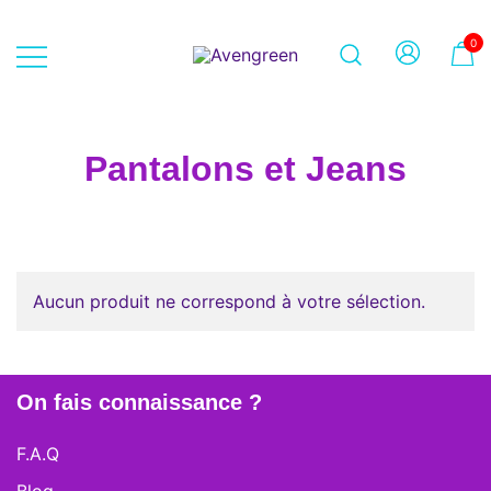
Skip
to
0
content
Dépôt-vente en ligne 100% féminin
Avengreen
– Mode seconde main et beauté
éthique
Pantalons et Jeans
Aucun produit ne correspond à votre sélection.
On fais connaissance ?
F.A.Q