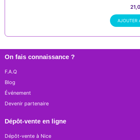
21,
AJOUTER 
On fais connaissance ?
F.A.Q
Blog
Événement
Devenir partenaire
Dépôt-vente en ligne
Dépôt-vente à Nice