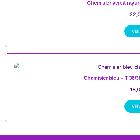
Chemisier vert à rayur
22,
VE
Chemisier bleu – T 36/
18,
VE