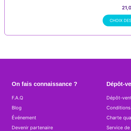
21,
CHOIX DE
Ce
produit
a
plusieurs
variations.
Les
options
peuvent
On fais connaissance ?
Dépôt-ve
être
choisies
F.A.Q
Dépôt-vent
sur
la
Blog
Conditions
page
Événement
Charte qua
du
Devenir partenaire
produit
Service de