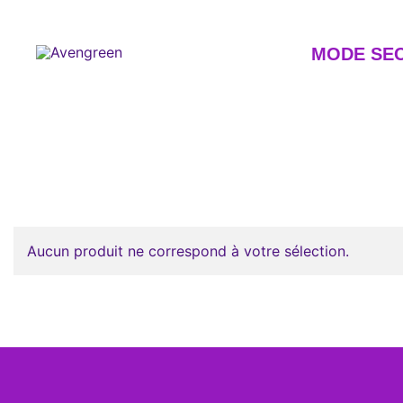
Skip
to
content
MODE SE
Dépôt-vente en ligne 100% féminin – Mode seconde m
Avengreen
Aucun produit ne correspond à votre sélection.