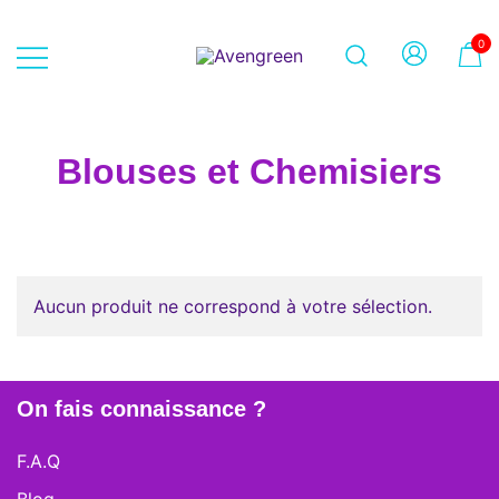
Skip
to
0
content
Dépôt-vente en ligne 100% féminin
Avengreen
– Mode seconde main et beauté
éthique
Blouses et Chemisiers
Aucun produit ne correspond à votre sélection.
On fais connaissance ?
F.A.Q