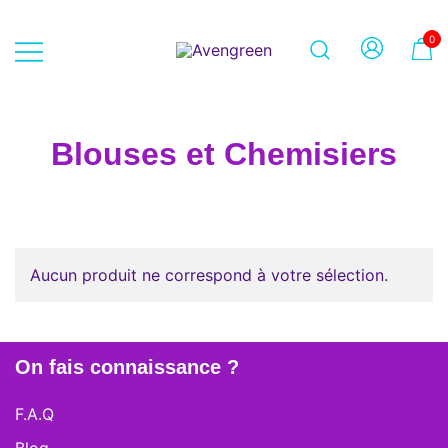
Skip
to
0
content
Dépôt-vente en ligne 100% féminin
Avengreen
– Mode seconde main et beauté
éthique
Blouses et Chemisiers
Aucun produit ne correspond à votre sélection.
On fais connaissance ?
F.A.Q