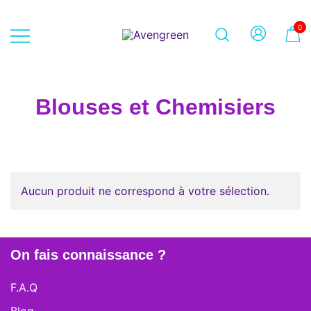
Skip
to
0
content
Dépôt-vente en ligne 100% féminin
Avengreen
– Mode seconde main et beauté
éthique
Blouses et Chemisiers
Aucun produit ne correspond à votre sélection.
On fais connaissance ?
F.A.Q