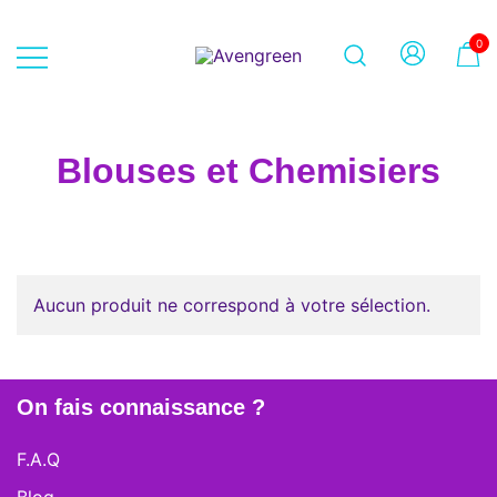
Skip
to
0
content
Dépôt-vente en ligne 100% féminin
Avengreen
– Mode seconde main et beauté
éthique
Blouses et Chemisiers
Aucun produit ne correspond à votre sélection.
On fais connaissance ?
F.A.Q