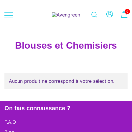
Skip
to
0
content
Dépôt-vente en ligne 100% féminin
Avengreen
– Mode seconde main et beauté
éthique
Blouses et Chemisiers
Aucun produit ne correspond à votre sélection.
On fais connaissance ?
F.A.Q