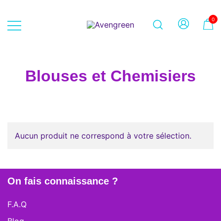
Skip
to
0
content
Dépôt-vente en ligne 100% féminin
Avengreen
– Mode seconde main et beauté
éthique
Blouses et Chemisiers
Aucun produit ne correspond à votre sélection.
On fais connaissance ?
F.A.Q