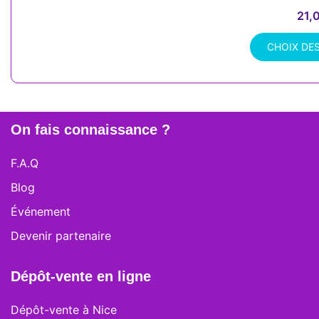
21,
CHOIX DE
Ce
produit
a
plusieurs
On fais connaissance ?
variations.
Les
F.A.Q
options
Blog
peuvent
être
Événement
choisies
Devenir partenaire
sur
la
page
Dépôt-vente en ligne
du
produit
Dépôt-vente à Nice