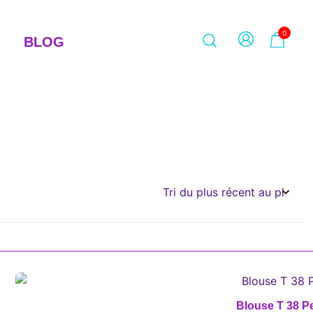
0
BLOG
Blouse T 38 P