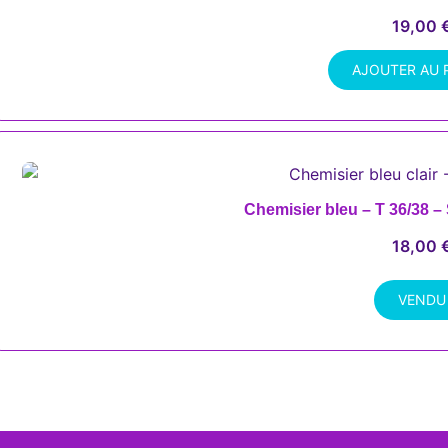
19,00
AJOUTER AU 
Chemisier bleu – T 36/38 
18,00
VENDU