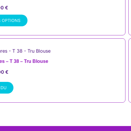
00
€
S OPTIONS
es – T 38 – Tru Blouse
00
€
NDU